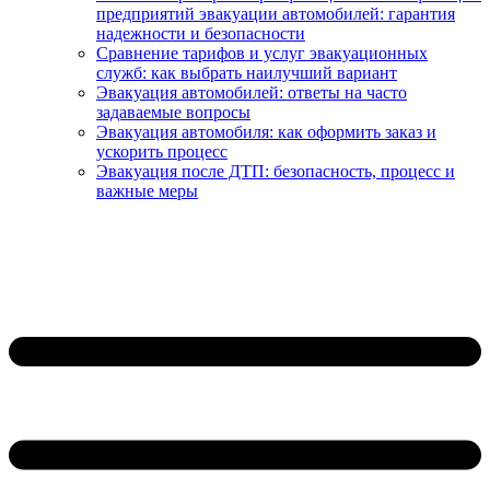
предприятий эвакуации автомобилей: гарантия
надежности и безопасности
Сравнение тарифов и услуг эвакуационных
служб: как выбрать наилучший вариант
Эвакуация автомобилей: ответы на часто
задаваемые вопросы
Эвакуация автомобиля: как оформить заказ и
ускорить процесс
Эвакуация после ДТП: безопасность, процесс и
важные меры