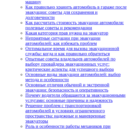
машину
Как правильно хранить автомобиль в гараже после
эвакуации: советы для сохранения и
долговечности
Как рассчитать стоимость эвакуации автомобиля:
полезные советы и рекомендации
Какая категория прав нужна на эвакуатор
Неприятные ситуации при эвакуации
автомобилей: как избежать проблем
Оптимальное время для вызова эвакуационной
службы: когда и как правильно обратиться
Опытные советы владельцев автомобилей по
выбору провайдера эвакуационных услуг:
критические аспекты для успешного выбора
Основные виды эвакуации автомобилей: выбор
метода и особенности
Основные отличия обычной и экстренной
эвакуации: безопасность и оперативность
Почему водители обращаются за эвакуационными
услугами: основные причины и надежность
Решение проблем с транспортировкой
автомобилей в условиях ограниченного
пространства: надежные и маневренные
эвакуаторы
Роль и особенности работы механиков при