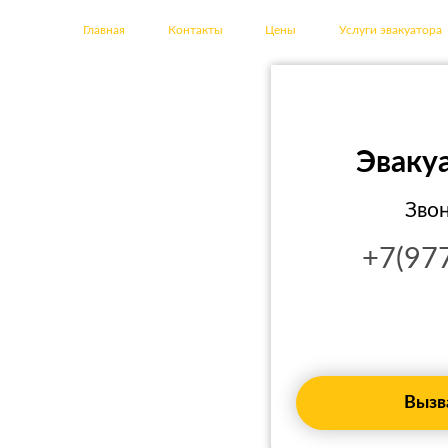
Главная
Контакты
Цены
Услуги эвакуатора
Эваку
Звон
+7(97
Вызв