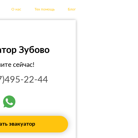
О нас
Тех помощь
Блог
атор Зубово
ите сейчас!
7)495-22-44
ать эвакуатор