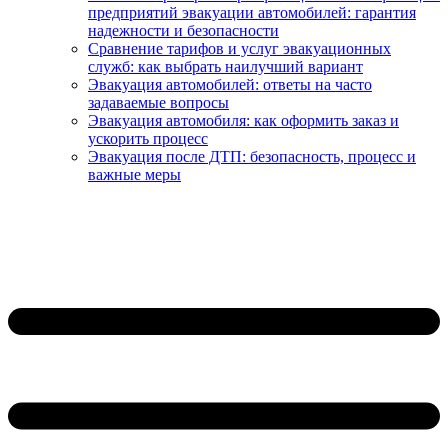
предприятий эвакуации автомобилей: гарантия
надежности и безопасности
Сравнение тарифов и услуг эвакуационных
служб: как выбрать наилучший вариант
Эвакуация автомобилей: ответы на часто
задаваемые вопросы
Эвакуация автомобиля: как оформить заказ и
ускорить процесс
Эвакуация после ДТП: безопасность, процесс и
важные меры