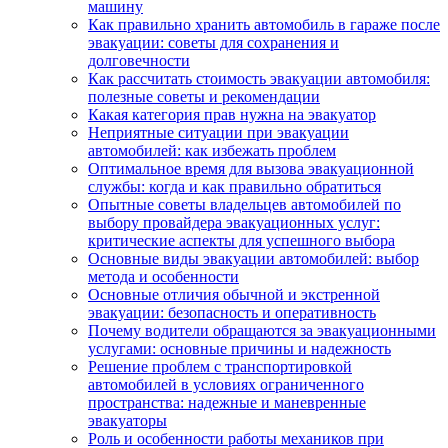
машину
Как правильно хранить автомобиль в гараже после
эвакуации: советы для сохранения и
долговечности
Как рассчитать стоимость эвакуации автомобиля:
полезные советы и рекомендации
Какая категория прав нужна на эвакуатор
Неприятные ситуации при эвакуации
автомобилей: как избежать проблем
Оптимальное время для вызова эвакуационной
службы: когда и как правильно обратиться
Опытные советы владельцев автомобилей по
выбору провайдера эвакуационных услуг:
критические аспекты для успешного выбора
Основные виды эвакуации автомобилей: выбор
метода и особенности
Основные отличия обычной и экстренной
эвакуации: безопасность и оперативность
Почему водители обращаются за эвакуационными
услугами: основные причины и надежность
Решение проблем с транспортировкой
автомобилей в условиях ограниченного
пространства: надежные и маневренные
эвакуаторы
Роль и особенности работы механиков при