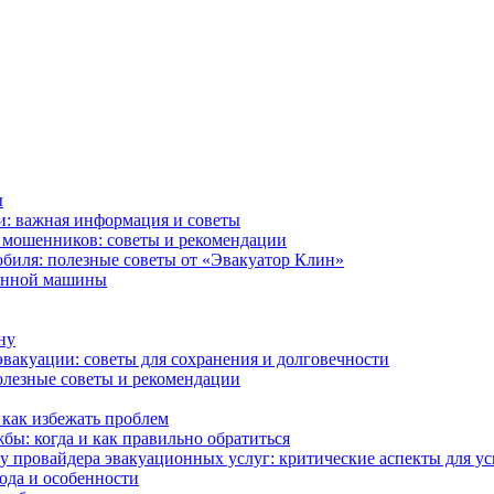
ы
и: важная информация и советы
ь мошенников: советы и рекомендации
биля: полезные советы от «Эвакуатор Клин»
ванной машины
ну
эвакуации: советы для сохранения и долговечности
полезные советы и рекомендации
как избежать проблем
бы: когда и как правильно обратиться
у провайдера эвакуационных услуг: критические аспекты для у
ода и особенности