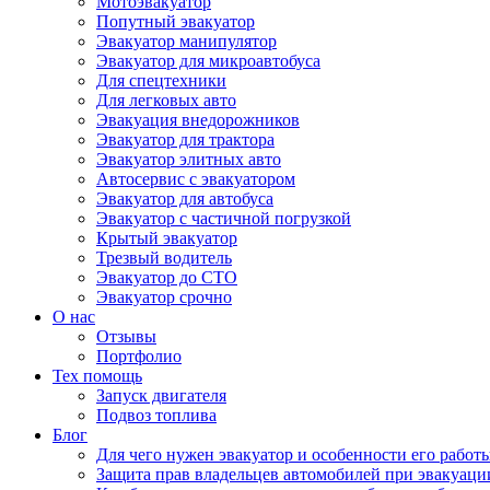
Мотоэвакуатор
Попутный эвакуатор
Эвакуатор манипулятор
Эвакуатор для микроавтобуса
Для спецтехники
Для легковых авто
Эвакуация внедорожников
Эвакуатор для трактора
Эвакуатор элитных авто
Автосервис с эвакуатором
Эвакуатор для автобуса
Эвакуатор с частичной погрузкой
Крытый эвакуатор
Трезвый водитель
Эвакуатор до СТО
Эвакуатор срочно
О нас
Отзывы
Портфолио
Тех помощь
Запуск двигателя
Подвоз топлива
Блог
Для чего нужен эвакуатор и особенности его работ
Защита прав владельцев автомобилей при эвакуаци