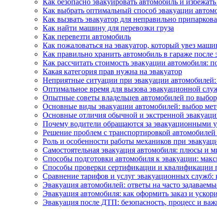
Как безопасно эвакуировать автомобиль и избежат
Как выбрать оптимальный способ эвакуации автомо
Как вызвать эвакуатор для неправильно припарко
Как найти машину для перевозки груза
Как перевезти автомобиль
Как пожаловаться на эвакуатор, который увез маши
Как правильно хранить автомобиль в гараже после 
Как рассчитать стоимость эвакуации автомобиля: 
Какая категория прав нужна на эвакуатор
Неприятные ситуации при эвакуации автомобилей: 
Оптимальное время для вызова эвакуационной служ
Опытные советы владельцев автомобилей по выбор
Основные виды эвакуации автомобилей: выбор мет
Основные отличия обычной и экстренной эвакуации
Почему водители обращаются за эвакуационными у
Решение проблем с транспортировкой автомобилей 
Роль и особенности работы механиков при эвакуац
Самостоятельная эвакуация автомобиля: плюсы и 
Способы подготовки автомобиля к эвакуации: мак
Способы проверки сертификации и квалификации п
Сравнение тарифов и услуг эвакуационных служб: 
Эвакуация автомобилей: ответы на часто задаваем
Эвакуация автомобиля: как оформить заказ и ускор
Эвакуация после ДТП: безопасность, процесс и ва