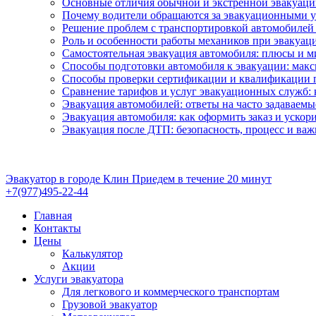
Основные отличия обычной и экстренной эвакуации
Почему водители обращаются за эвакуационными у
Решение проблем с транспортировкой автомобилей 
Роль и особенности работы механиков при эвакуац
Самостоятельная эвакуация автомобиля: плюсы и 
Способы подготовки автомобиля к эвакуации: мак
Способы проверки сертификации и квалификации п
Сравнение тарифов и услуг эвакуационных служб: 
Эвакуация автомобилей: ответы на часто задаваем
Эвакуация автомобиля: как оформить заказ и ускор
Эвакуация после ДТП: безопасность, процесс и ва
Эвакуатор в городе Клин
Приедем в течение 20 минут
+7(977)495-22-44
Главная
Контакты
Цены
Калькулятор
Акции
Услуги эвакуатора
Для легкового и коммерческого транспортам
Грузовой эвакуатор