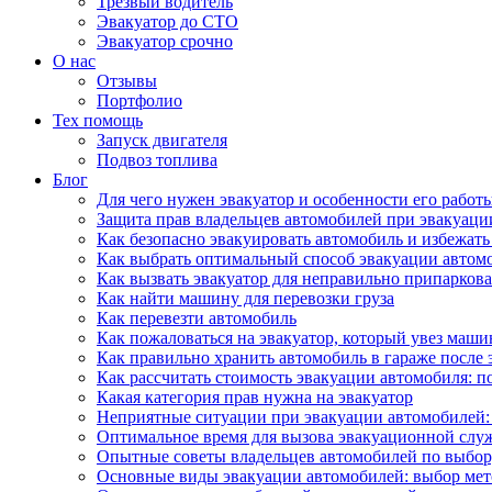
Трезвый водитель
Эвакуатор до СТО
Эвакуатор срочно
О нас
Отзывы
Портфолио
Тех помощь
Запуск двигателя
Подвоз топлива
Блог
Для чего нужен эвакуатор и особенности его работ
Защита прав владельцев автомобилей при эвакуаци
Как безопасно эвакуировать автомобиль и избежат
Как выбрать оптимальный способ эвакуации автомо
Как вызвать эвакуатор для неправильно припарко
Как найти машину для перевозки груза
Как перевезти автомобиль
Как пожаловаться на эвакуатор, который увез маши
Как правильно хранить автомобиль в гараже после 
Как рассчитать стоимость эвакуации автомобиля: 
Какая категория прав нужна на эвакуатор
Неприятные ситуации при эвакуации автомобилей: 
Оптимальное время для вызова эвакуационной служ
Опытные советы владельцев автомобилей по выбор
Основные виды эвакуации автомобилей: выбор мет