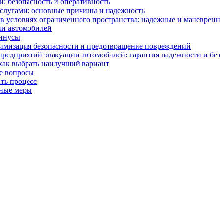
: безопасность и оперативность
слугами: основные причины и надежность
в условиях ограниченного пространства: надежные и маневрен
ии автомобилей
минусы
симизация безопасности и предотвращение повреждений
редприятий эвакуации автомобилей: гарантия надежности и бе
как выбрать наилучший вариант
ые вопросы
ить процесс
жные меры