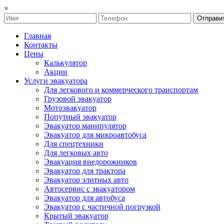
×
Отправи
Главная
Контакты
Цены
Калькулятор
Акции
Услуги эвакуатора
Для легкового и коммерческого транспортам
Грузовой эвакуатор
Мотоэвакуатор
Попутный эвакуатор
Эвакуатор манипулятор
Эвакуатор для микроавтобуса
Для спецтехники
Для легковых авто
Эвакуация внедорожников
Эвакуатор для трактора
Эвакуатор элитных авто
Автосервис с эвакуатором
Эвакуатор для автобуса
Эвакуатор с частичной погрузкой
Крытый эвакуатор