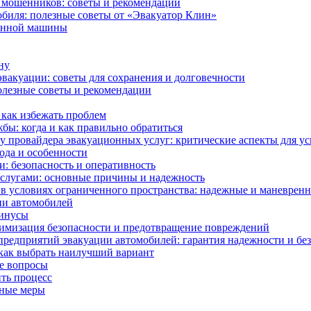
ь мошенников: советы и рекомендации
биля: полезные советы от «Эвакуатор Клин»
ванной машины
ну
эвакуации: советы для сохранения и долговечности
полезные советы и рекомендации
как избежать проблем
бы: когда и как правильно обратиться
у провайдера эвакуационных услуг: критические аспекты для у
ода и особенности
: безопасность и оперативность
слугами: основные причины и надежность
в условиях ограниченного пространства: надежные и маневрен
ии автомобилей
минусы
симизация безопасности и предотвращение повреждений
редприятий эвакуации автомобилей: гарантия надежности и бе
как выбрать наилучший вариант
ые вопросы
ить процесс
жные меры