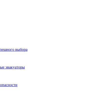
спешного выбора
ные эвакуаторы
зопасности