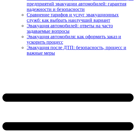
предприятий эвакуации автомобилей: гарантия
надежности и безопасности
Сравнение тарифов и услуг эвакуационных
служб: как выбрать наилучший вариант
Эвакуация автомобилей: ответы на часто
задаваемые вопросы
Эвакуация автомобиля: как оформить заказ и
ускорить процесс
Эвакуация после ДТП: безопасность, процесс и
важные меры