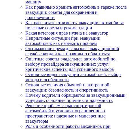
машину
Как правильно хранить автомобиль в гараже после
эвакуации: советы для сохранения и
долговечности
Как рассчитать стоимость эвакуации автомобиля:
полезные советы и рекомендации
Какая категория прав нужна на эвакуатор
Неприятные ситуации при эвакуации
автомобилей: как избежать проблем
Оптимальное время для вызова эвакуационной
службы: когда и как правильно обратиться
Опытные советы владельцев автомобилей по
выбору провайдера эвакуационных услуг:
критические аспекты для успешного выбора
Основные виды эвакуации автомобилей: выбор
метода и особенности
Основные отличия обычной и экстренной
эвакуации: безопасность и оперативность
Почему водители обращаются за эвакуационными
услугами: основные причины и надежность
Решение проблем с транспортировкой
автомобилей в условиях ограниченного
пространства: надежные и маневренные
эвакуаторы
Роль и особенности работы механиков при