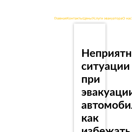
Эвакуатор
в городе
Клин
Главная
Контакты
Цены
Услуги эвакуатора
О нас
Приедем
в течение
20 минут
Неприят
ситуации
при
эвакуаци
автомоби
как
избежать