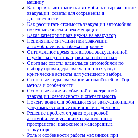
машину
Как правильно хранить автомобиль в гараже после
эвакуации: советы для сохранения и
долговечности
Как рассчитать стоимость эвакуации автомобиля:
полезные советы и рекомендации
Какая категория прав нужна на эвакуатор
Неприятные ситуации при эвакуации
автомобилей: как избежать проблем
Оптимальное время для вызова эвакуационной
службы: когда и как правильно обратиться
Опытные советы владельцев автомобилей по
выбору провайдера эвакуационных услуг:
критические аспекты для успешного выбора
Основные виды эвакуации автомобилей: выбор
метода и особенности
Основные отличия обычной и экстренной
эвакуации: безопасность и оперативность
Почему водители обращаются за эвакуационными
услугами: основные причины и надежность
Решение проблем с транспортировкой
автомобилей в условиях ограниченного
пространства: надежные и маневренные
эвакуаторы
Роль и особенности работы механиков при