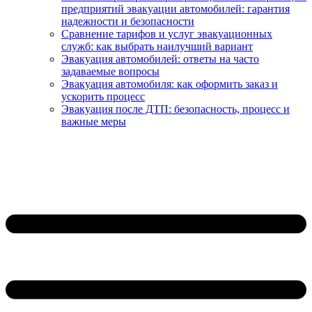
предприятий эвакуации автомобилей: гарантия
надежности и безопасности
Сравнение тарифов и услуг эвакуационных
служб: как выбрать наилучший вариант
Эвакуация автомобилей: ответы на часто
задаваемые вопросы
Эвакуация автомобиля: как оформить заказ и
ускорить процесс
Эвакуация после ДТП: безопасность, процесс и
важные меры