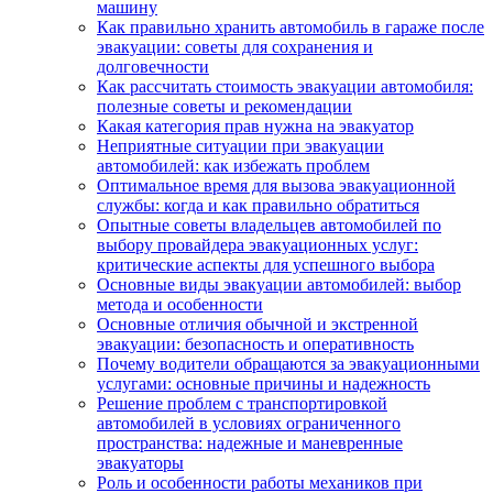
машину
Как правильно хранить автомобиль в гараже после
эвакуации: советы для сохранения и
долговечности
Как рассчитать стоимость эвакуации автомобиля:
полезные советы и рекомендации
Какая категория прав нужна на эвакуатор
Неприятные ситуации при эвакуации
автомобилей: как избежать проблем
Оптимальное время для вызова эвакуационной
службы: когда и как правильно обратиться
Опытные советы владельцев автомобилей по
выбору провайдера эвакуационных услуг:
критические аспекты для успешного выбора
Основные виды эвакуации автомобилей: выбор
метода и особенности
Основные отличия обычной и экстренной
эвакуации: безопасность и оперативность
Почему водители обращаются за эвакуационными
услугами: основные причины и надежность
Решение проблем с транспортировкой
автомобилей в условиях ограниченного
пространства: надежные и маневренные
эвакуаторы
Роль и особенности работы механиков при