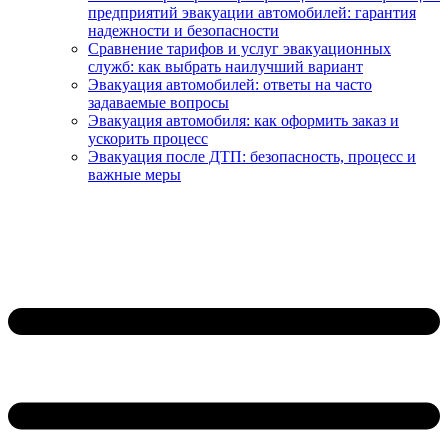
предприятий эвакуации автомобилей: гарантия
надежности и безопасности
Сравнение тарифов и услуг эвакуационных
служб: как выбрать наилучший вариант
Эвакуация автомобилей: ответы на часто
задаваемые вопросы
Эвакуация автомобиля: как оформить заказ и
ускорить процесс
Эвакуация после ДТП: безопасность, процесс и
важные меры