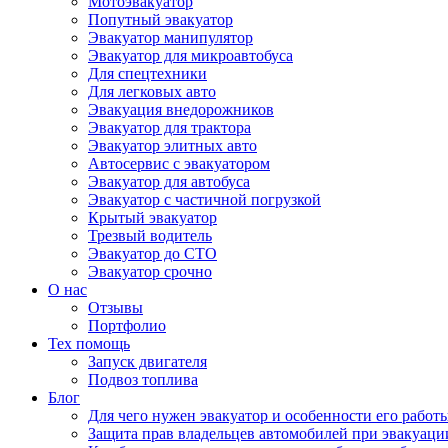
Мотоэвакуатор
Попутный эвакуатор
Эвакуатор манипулятор
Эвакуатор для микроавтобуса
Для спецтехники
Для легковых авто
Эвакуация внедорожников
Эвакуатор для трактора
Эвакуатор элитных авто
Автосервис с эвакуатором
Эвакуатор для автобуса
Эвакуатор с частичной погрузкой
Крытый эвакуатор
Трезвый водитель
Эвакуатор до СТО
Эвакуатор срочно
О нас
Отзывы
Портфолио
Тех помощь
Запуск двигателя
Подвоз топлива
Блог
Для чего нужен эвакуатор и особенности его работ
Защита прав владельцев автомобилей при эвакуаци