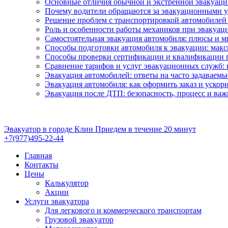
Основные отличия обычной и экстренной эвакуации
Почему водители обращаются за эвакуационными у
Решение проблем с транспортировкой автомобилей 
Роль и особенности работы механиков при эвакуац
Самостоятельная эвакуация автомобиля: плюсы и 
Способы подготовки автомобиля к эвакуации: мак
Способы проверки сертификации и квалификации п
Сравнение тарифов и услуг эвакуационных служб: 
Эвакуация автомобилей: ответы на часто задаваем
Эвакуация автомобиля: как оформить заказ и ускор
Эвакуация после ДТП: безопасность, процесс и ва
Эвакуатор в городе Клин
Приедем в течение 20 минут
+7(977)495-22-44
Главная
Контакты
Цены
Калькулятор
Акции
Услуги эвакуатора
Для легкового и коммерческого транспортам
Грузовой эвакуатор