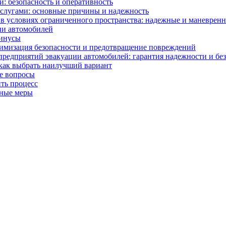
: безопасность и оперативность
слугами: основные причины и надежность
в условиях ограниченного пространства: надежные и маневрен
ии автомобилей
минусы
симизация безопасности и предотвращение повреждений
редприятий эвакуации автомобилей: гарантия надежности и бе
как выбрать наилучший вариант
ые вопросы
ить процесс
жные меры