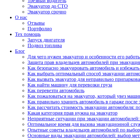
Трезвый водитель
Эвакуатор до СТО
Эвакуатор срочно
О нас
Отзывы
Портфолио
Тех помощь
Запуск двигателя
Подвоз топлива
Блог
Для чего нужен эвакуатор и особенности его работ
Защита прав владельцев автомобилей при эвакуаци
Как безопасно эвакуировать автомобиль и избежат
Как выбрать оптимальный способ эвакуации автомо
Как вызвать эвакуатор для неправильно припарко
Как найти машину для перевозки груза
Как перевезти автомобиль
Как пожаловаться на эвакуатор, который увез маши
Как правильно хранить автомобиль в гараже после 
Как рассчитать стоимость эвакуации автомобиля: 
Какая категория прав нужна на эвакуатор
Неприятные ситуации при эвакуации автомобилей: 
Оптимальное время для вызова эвакуационной служ
Опытные советы владельцев автомобилей по выбор
Основные виды эвакуации автомобилей: выбор мет