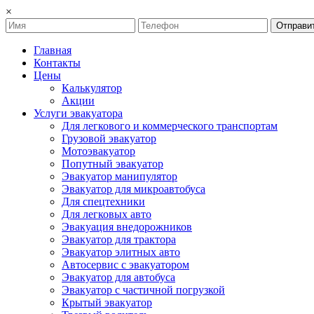
×
Отправи
Главная
Контакты
Цены
Калькулятор
Акции
Услуги эвакуатора
Для легкового и коммерческого транспортам
Грузовой эвакуатор
Мотоэвакуатор
Попутный эвакуатор
Эвакуатор манипулятор
Эвакуатор для микроавтобуса
Для спецтехники
Для легковых авто
Эвакуация внедорожников
Эвакуатор для трактора
Эвакуатор элитных авто
Автосервис с эвакуатором
Эвакуатор для автобуса
Эвакуатор с частичной погрузкой
Крытый эвакуатор