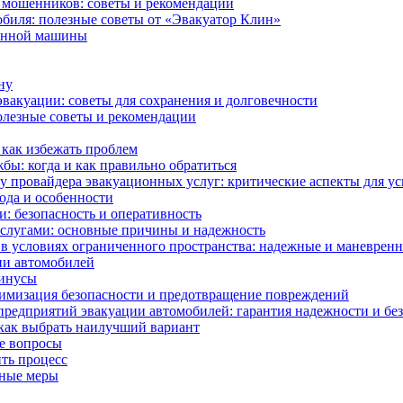
ь мошенников: советы и рекомендации
биля: полезные советы от «Эвакуатор Клин»
ванной машины
ну
эвакуации: советы для сохранения и долговечности
полезные советы и рекомендации
как избежать проблем
бы: когда и как правильно обратиться
у провайдера эвакуационных услуг: критические аспекты для у
ода и особенности
: безопасность и оперативность
слугами: основные причины и надежность
в условиях ограниченного пространства: надежные и маневрен
ии автомобилей
минусы
симизация безопасности и предотвращение повреждений
редприятий эвакуации автомобилей: гарантия надежности и бе
как выбрать наилучший вариант
ые вопросы
ить процесс
жные меры