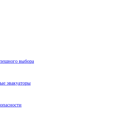
спешного выбора
ные эвакуаторы
зопасности