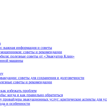
ы
и: важная информация и советы
ь мошенников: советы и рекомендации
биля: полезные советы от «Эвакуатор Клин»
ванной машины
ну
эвакуации: советы для сохранения и долговечности
полезные советы и рекомендации
как избежать проблем
бы: когда и как правильно обратиться
у провайдера эвакуационных услуг: критические аспекты для у
ода и особенности