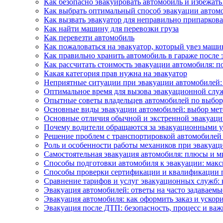
Как безопасно эвакуировать автомобиль и избежат
Как выбрать оптимальный способ эвакуации автомо
Как вызвать эвакуатор для неправильно припарко
Как найти машину для перевозки груза
Как перевезти автомобиль
Как пожаловаться на эвакуатор, который увез маши
Как правильно хранить автомобиль в гараже после 
Как рассчитать стоимость эвакуации автомобиля: 
Какая категория прав нужна на эвакуатор
Неприятные ситуации при эвакуации автомобилей: 
Оптимальное время для вызова эвакуационной служ
Опытные советы владельцев автомобилей по выбор
Основные виды эвакуации автомобилей: выбор мет
Основные отличия обычной и экстренной эвакуации
Почему водители обращаются за эвакуационными у
Решение проблем с транспортировкой автомобилей 
Роль и особенности работы механиков при эвакуац
Самостоятельная эвакуация автомобиля: плюсы и 
Способы подготовки автомобиля к эвакуации: мак
Способы проверки сертификации и квалификации п
Сравнение тарифов и услуг эвакуационных служб: 
Эвакуация автомобилей: ответы на часто задаваем
Эвакуация автомобиля: как оформить заказ и ускор
Эвакуация после ДТП: безопасность, процесс и ва